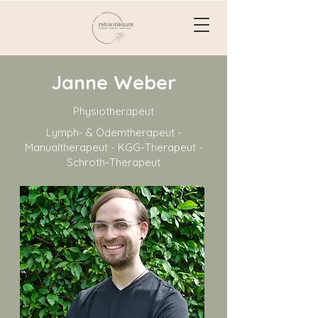
Janne Weber
Physiotherapeut
Lymph- & Ödemtherapeut -
Manualtherapeut - KGG-Therapeut -
Schroth-Therapeut