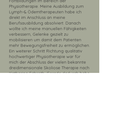
Fortbildungen im Bereich der
Physiotherapie. Meine Ausbildung zum
Lymph-& Ödemtherapeuten habe ich
direkt im Anschluss an meine
Berufsausbildung absolviert. Danach
wollte ich meine manuellen Fähigkeiten
verbessern, Gelenke gezielt zu
mobilisieren um damit dem Patienten
mehr Bewegungsfreiheit zu ermöglichen.
Ein weiterer Schritt Richtung qualitativ
hochwertiger Physiotherapie war für
mich der Abschluss der vielen bekannte
dreidimensionale Skoliose Therapie nach
Katharina Schroth. Gerade dadurch habe
ich die Möglichkeit, junge sowie
erwachsenen Menschen mit Skoliose
oder anderen Wirbelsäulenerkrankungen
gezielt zu helfen.
Für meine berufliche Zukunft habe ich
mich entschlossen nun den nächsten
Schritt zu gehen um gemeinsam mit
dieser Praxis zu wachsen. Hier möchte ich
Erlernen ein Team zu leiten und eine
qualitativ hochwertige Physiotherapie an